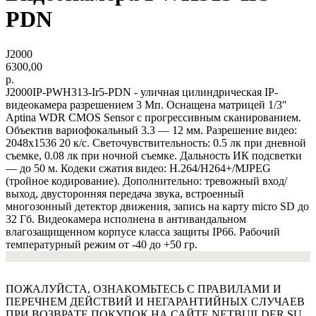
PDN
J2000
6300,00
р.
J2000IP-PWH313-Ir5-PDN - уличная цилиндрическая IP-
видеокамера разрешением 3 Мп. Оснащена матрицей 1/3"
Aptina WDR CMOS Sensor с прогрессивным сканированием.
Объектив вариофокальный 3.3 — 12 мм. Разрешение видео:
2048x1536 20 к/с. Светочувствительность: 0.5 лк при дневной
съемке, 0.08 лк при ночной съемке. Дальность ИК подсветки
— до 50 м. Кодеки сжатия видео: H.264/H264+/MJPEG
(тройное кодирование). Дополнительно: тревожный вход/
выход, двусторонняя передача звука, встроенный
многозонный детектор движения, запись на карту micro SD до
32 Гб. Видеокамера исполнена в антивандальном
влагозащищенном корпусе класса защиты IP66. Рабочий
температурный режим от -40 до +50 гр.
ПОЖАЛУЙСТА, ОЗНАКОМЬТЕСЬ С ПРАВИЛАМИ И
ПЕРЕЧНЕМ ДЕЙСТВИЙ И НЕГАРАНТИЙНЫХ СЛУЧАЕВ
ПРИ ВОЗВРАТЕ ПОКУПОК НА САЙТЕ NETBUILDER.SU