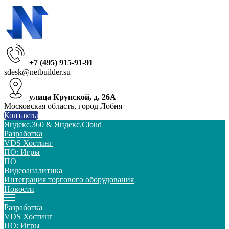
+7 (495) 915-91-91
sdesk@netbuilder.su
улица Крупской, д. 26А
Московская область, город Лобня
Контакты
Яндекс.360 & Яндекс.Cloud
Разработка
VDS Хостинг
ПО: Игры
ПО
Видеоаналитика
Интеграция торгового оборудования
Новости
Разработка
VDS Хостинг
ПО: Игры