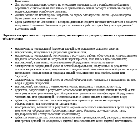
Компанией.
Для возврата денежных средств по операциям проведенными с ошибками необходимо
обратиться с письменным заявлением и приложением копии паспорта и чеков/квитанций,
подтверждающих ошибочное списание.
Данное заявление необходимо направить по адресу sdesk@netbuilder.su Сумма возврата
будет равняться сумме покупки.
Срок рассмотрения Заявления и возврата денежных средств начинает исчисляться с момента
получения Компанией Заявления и рассчитывается в рабочих днях без учета праздников/
выходных дней.
Перечень негарантийных случаев - случаев, на которые не распространяются гарантийные
обязательства:
механических повреждений (включая случайные) вследствие удара или аварии;
повреждений, полученных в результате действия огня;
механических повреждений, полученных в результате работы оборудования с превышением
пределов использования и нагрузочных характеристик, заявленных производителем;
повреждений, вызванных использованием оборудования не по назначению;
электрических повреждений узлов и деталей оборудования, полученных в результате
скачков напряжения в сети, неправильных подключений, неправильного выбора питающего
напряжения, использования предохранителей повышенного тока срабатывания или
"жучков";
электрических повреждений узлов и деталей оборудования, связанных с попаданием на них
воды и других жидкостей;
повреждений, связанных с жизнедеятельностью насекомых и мелких животных;
дефектов, полученных в результате использования неоригинальных запасных частей, а так
же в результате привлечения для обслуживания, ремонта или модификации оборудования
частных лиц или организаций, не согласованных с Исполнителем в письменном виде;
дефектов, возникших как следствие нарушения правил и условий эксплуатации,
обслуживания, транспортировки или хранения;
неисправностей, возникших в результате нормального износа или окончания срока службы
компонентов оборудования (расходных материалов, батареек, аккумуляторов, ламп,
предохранителей и тому подобных компонентов);
дефектов возникших как следствие использования принадлежностей, расходных материалов
или прочих деталей, не одобренных фирмой-производителем и/или фирмой-поставщиком.