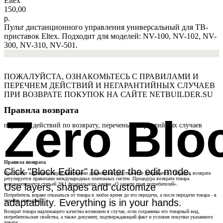
Eltex
150,00
р.
Пульт дистанционного управления универсальный для ТВ-
приставок Eltex. Подходит для моделей: NV-100, NV-102, NV-
300, NV-310, NV-501.
ПОЖАЛУЙСТА, ОЗНАКОМЬТЕСЬ С ПРАВИЛАМИ И
ПЕРЕЧНЕМ ДЕЙСТВИЙ И НЕГАРАНТИЙНЫХ СЛУЧАЕВ
ПРИ ВОЗВРАТЕ ПОКУПОК НА САЙТЕ NETBUILDER.SU
Правила возврата
Zero Blo
перечень действий по возврату, перечень негарантийных случаев
Правила возврата
Click "Block Editor" to enter the edit mode.
При оплате картами возврат наличными денежными средствами не допускается. Порядок возврата
регулируется правилами международных платежных систем. Процедура возврата товара
регламентируется статьей 26.1 федерального закона «О защите прав потребителей».
Use layers, shapes and customize
Потребитель вправе отказаться от товара в любое время до его передачи, а после передачи товара - в
adaptability. Everything is in your hands.
течение семи дней;
Возврат товара надлежащего качества возможен в случае, если сохранены его товарный вид,
потребительские свойства, а также документ, подтверждающий факт и условия покупки указанного
товара;