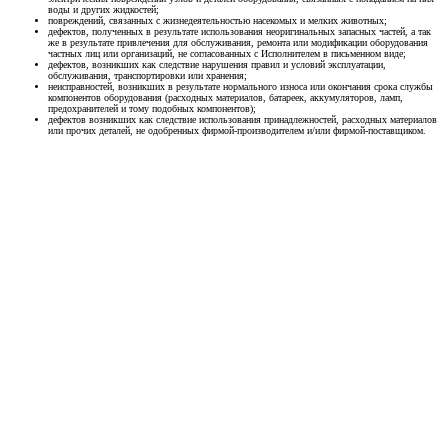
воды и других жидкостей;
повреждений, связанных с жизнедеятельностью насекомых и мелких животных;
дефектов, полученных в результате использования неоригинальных запасных частей, а так
же в результате привлечения для обслуживания, ремонта или модификации оборудования
частных лиц или организаций, не согласованных с Исполнителем в письменном виде;
дефектов, возникших как следствие нарушения правил и условий эксплуатации,
обслуживания, транспортировки или хранения;
неисправностей, возникших в результате нормального износа или окончания срока службы
компонентов оборудования (расходных материалов, батареек, аккумуляторов, ламп,
предохранителей и тому подобных компонентов);
дефектов возникших как следствие использования принадлежностей, расходных материалов
или прочих деталей, не одобренных фирмой-производителем и/или фирмой-поставщиком.