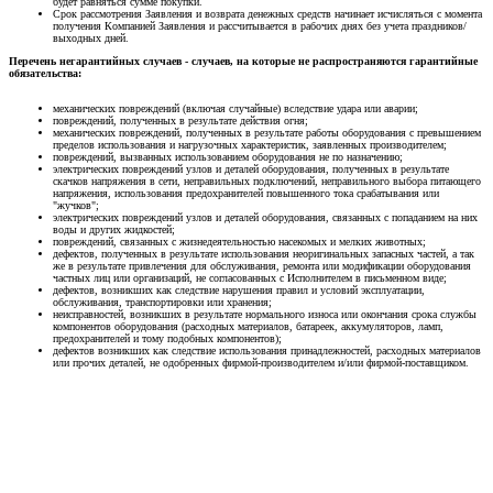
будет равняться сумме покупки.
Срок рассмотрения Заявления и возврата денежных средств начинает исчисляться с момента
получения Компанией Заявления и рассчитывается в рабочих днях без учета праздников/
выходных дней.
Перечень негарантийных случаев - случаев, на которые не распространяются гарантийные
обязательства:
механических повреждений (включая случайные) вследствие удара или аварии;
повреждений, полученных в результате действия огня;
механических повреждений, полученных в результате работы оборудования с превышением
пределов использования и нагрузочных характеристик, заявленных производителем;
повреждений, вызванных использованием оборудования не по назначению;
электрических повреждений узлов и деталей оборудования, полученных в результате
скачков напряжения в сети, неправильных подключений, неправильного выбора питающего
напряжения, использования предохранителей повышенного тока срабатывания или
"жучков";
электрических повреждений узлов и деталей оборудования, связанных с попаданием на них
воды и других жидкостей;
повреждений, связанных с жизнедеятельностью насекомых и мелких животных;
дефектов, полученных в результате использования неоригинальных запасных частей, а так
же в результате привлечения для обслуживания, ремонта или модификации оборудования
частных лиц или организаций, не согласованных с Исполнителем в письменном виде;
дефектов, возникших как следствие нарушения правил и условий эксплуатации,
обслуживания, транспортировки или хранения;
неисправностей, возникших в результате нормального износа или окончания срока службы
компонентов оборудования (расходных материалов, батареек, аккумуляторов, ламп,
предохранителей и тому подобных компонентов);
дефектов возникших как следствие использования принадлежностей, расходных материалов
или прочих деталей, не одобренных фирмой-производителем и/или фирмой-поставщиком.