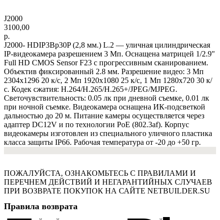
J2000
3100,00
р.
J2000- HDIP3Bp30P (2,8 мм.) L.2 — уличная цилиндрическая
IP-видеокамера разрешением 3 Мп. Оснащена матрицей 1/2.9"
Full HD CMOS Sensor F23 с прогрессивным сканированием.
Объектив фиксированный 2.8 мм. Разрешение видео: 3 Мп
2304х1296 20 к/с, 2 Мп 1920х1080 25 к/с, 1 Мп 1280х720 30 к/
с. Кодек сжатия: H.264/H.265/H.265+/JPEG/MJPEG.
Светочувствительность: 0.05 лк при дневной съемке, 0.01 лк
при ночной съемке. Видеокамера оснащена ИК-подсветкой
дальностью до 20 м. Питание камеры осуществляется через
адаптер DC12V и по технологии PoE (802.3af). Корпус
видеокамеры изготовлен из специального уличного пластика
класса защиты IP66. Рабочая температура от -20 до +50 гр.
ПОЖАЛУЙСТА, ОЗНАКОМЬТЕСЬ С ПРАВИЛАМИ И
ПЕРЕЧНЕМ ДЕЙСТВИЙ И НЕГАРАНТИЙНЫХ СЛУЧАЕВ
ПРИ ВОЗВРАТЕ ПОКУПОК НА САЙТЕ NETBUILDER.SU
Правила возврата