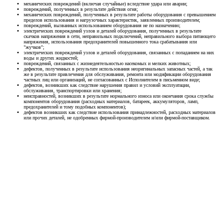
механических повреждений (включая случайные) вследствие удара или аварии;
повреждений, полученных в результате действия огня;
механических повреждений, полученных в результате работы оборудования с превышением
пределов использования и нагрузочных характеристик, заявленных производителем;
повреждений, вызванных использованием оборудования не по назначению;
электрических повреждений узлов и деталей оборудования, полученных в результате
скачков напряжения в сети, неправильных подключений, неправильного выбора питающего
напряжения, использования предохранителей повышенного тока срабатывания или
"жучков";
электрических повреждений узлов и деталей оборудования, связанных с попаданием на них
воды и других жидкостей;
повреждений, связанных с жизнедеятельностью насекомых и мелких животных;
дефектов, полученных в результате использования неоригинальных запасных частей, а так
же в результате привлечения для обслуживания, ремонта или модификации оборудования
частных лиц или организаций, не согласованных с Исполнителем в письменном виде;
дефектов, возникших как следствие нарушения правил и условий эксплуатации,
обслуживания, транспортировки или хранения;
неисправностей, возникших в результате нормального износа или окончания срока службы
компонентов оборудования (расходных материалов, батареек, аккумуляторов, ламп,
предохранителей и тому подобных компонентов);
дефектов возникших как следствие использования принадлежностей, расходных материалов
или прочих деталей, не одобренных фирмой-производителем и/или фирмой-поставщиком.