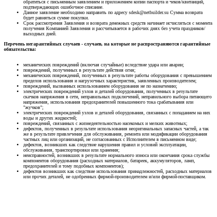
обратиться с письменным заявлением и приложением копии паспорта и чеков/квитанций,
подтверждающих ошибочное списание.
Данное заявление необходимо направить по адресу sdesk@netbuilder.su Сумма возврата
будет равняться сумме покупки.
Срок рассмотрения Заявления и возврата денежных средств начинает исчисляться с момента
получения Компанией Заявления и рассчитывается в рабочих днях без учета праздников/
выходных дней.
Перечень негарантийных случаев - случаев, на которые не распространяются гарантийные
обязательства:
механических повреждений (включая случайные) вследствие удара или аварии;
повреждений, полученных в результате действия огня;
механических повреждений, полученных в результате работы оборудования с превышением
пределов использования и нагрузочных характеристик, заявленных производителем;
повреждений, вызванных использованием оборудования не по назначению;
электрических повреждений узлов и деталей оборудования, полученных в результате
скачков напряжения в сети, неправильных подключений, неправильного выбора питающего
напряжения, использования предохранителей повышенного тока срабатывания или
"жучков";
электрических повреждений узлов и деталей оборудования, связанных с попаданием на них
воды и других жидкостей;
повреждений, связанных с жизнедеятельностью насекомых и мелких животных;
дефектов, полученных в результате использования неоригинальных запасных частей, а так
же в результате привлечения для обслуживания, ремонта или модификации оборудования
частных лиц или организаций, не согласованных с Исполнителем в письменном виде;
дефектов, возникших как следствие нарушения правил и условий эксплуатации,
обслуживания, транспортировки или хранения;
неисправностей, возникших в результате нормального износа или окончания срока службы
компонентов оборудования (расходных материалов, батареек, аккумуляторов, ламп,
предохранителей и тому подобных компонентов);
дефектов возникших как следствие использования принадлежностей, расходных материалов
или прочих деталей, не одобренных фирмой-производителем и/или фирмой-поставщиком.