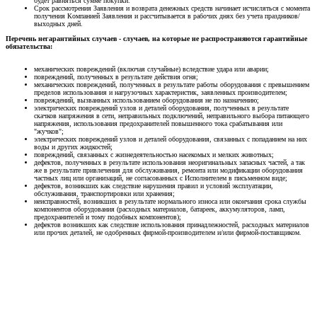
будет равняться сумме покупки.
Срок рассмотрения Заявления и возврата денежных средств начинает исчисляться с момента
получения Компанией Заявления и рассчитывается в рабочих днях без учета праздников/
выходных дней.
Перечень негарантийных случаев - случаев, на которые не распространяются гарантийные
обязательства:
механических повреждений (включая случайные) вследствие удара или аварии;
повреждений, полученных в результате действия огня;
механических повреждений, полученных в результате работы оборудования с превышением
пределов использования и нагрузочных характеристик, заявленных производителем;
повреждений, вызванных использованием оборудования не по назначению;
электрических повреждений узлов и деталей оборудования, полученных в результате
скачков напряжения в сети, неправильных подключений, неправильного выбора питающего
напряжения, использования предохранителей повышенного тока срабатывания или
"жучков";
электрических повреждений узлов и деталей оборудования, связанных с попаданием на них
воды и других жидкостей;
повреждений, связанных с жизнедеятельностью насекомых и мелких животных;
дефектов, полученных в результате использования неоригинальных запасных частей, а так
же в результате привлечения для обслуживания, ремонта или модификации оборудования
частных лиц или организаций, не согласованных с Исполнителем в письменном виде;
дефектов, возникших как следствие нарушения правил и условий эксплуатации,
обслуживания, транспортировки или хранения;
неисправностей, возникших в результате нормального износа или окончания срока службы
компонентов оборудования (расходных материалов, батареек, аккумуляторов, ламп,
предохранителей и тому подобных компонентов);
дефектов возникших как следствие использования принадлежностей, расходных материалов
или прочих деталей, не одобренных фирмой-производителем и/или фирмой-поставщиком.