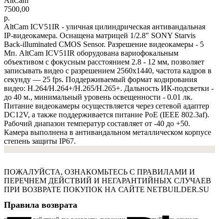
AltCam
7500,00
р.
AltCam ICV51IR - уличная цилиндрическая антивандальная
IP-видеокамера. Оснащена матрицей 1/2.8" SONY Starvis
Back-illuminated CMOS Sensor. Разрешение видеокамеры - 5
Мп. AltCam ICV51IR оборудована вариофокальным
объективом с фокусным расстоянием 2.8 - 12 мм, позволяет
записывать видео с разрешением 2560х1440, частота кадров в
секунду — 25 fps. Поддерживаемый формат кодирования
видео: H.264/H.264+/H.265/H.265+. Дальность ИК-подсветки -
до 40 м., минимальный уровень освещенности - 0.01 лк.
Питание видеокамеры осуществляется через сетевой адаптер
DC12V, а также поддерживается питание PoE (IEEE 802.3af).
Рабочий диапазон температур составляет от -40 до +50.
Камера выполнена в антивандальном металлическом корпусе
степень защиты IP67.
ПОЖАЛУЙСТА, ОЗНАКОМЬТЕСЬ С ПРАВИЛАМИ И
ПЕРЕЧНЕМ ДЕЙСТВИЙ И НЕГАРАНТИЙНЫХ СЛУЧАЕВ
ПРИ ВОЗВРАТЕ ПОКУПОК НА САЙТЕ NETBUILDER.SU
Правила возврата