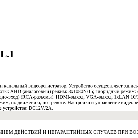
L.1
канальный видеорегистратор. Устройство осуществляет запись 
боты: AHD (аналоговый) режим: 8x1080N/15; гибридный режим: 4
удио-вход) (RCA-разъемы), HDMI-выход, VGA-выход, 1xLAN 10/1
жим, по движению, по тревоге. Настройка и управление видеоре
ие устройства: DC12V/2A.
ЧНЕМ ДЕЙСТВИЙ И НЕГАРАНТИЙНЫХ СЛУЧАЕВ ПРИ ВОЗ