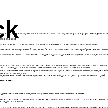
ck
ируется правилами международных платежных систем. Процедура возврата товара регламентируется статье
чение семи дней;
льские свойства, а также документ, подтверждающий факт и условия покупки указанного товара;
енные свойства, если указанный товар может быть использован исключительно приобретающим его челове
ителем по договору, за исключением расходов продавца на доставку от потребителя возвращенного товар
рате денежных средств», которое высылается по требованию компанией на электронный адрес и оправить
ного) рабочего дня со дня получения «Заявление о возврате денежных средств» Компанией.
ься с письменным заявлением и приложением копии паспорта и чеков/квитанций, подтверждающих ошибо
 равняться сумме покупки.
получения Компанией Заявления и рассчитывается в рабочих днях без учета праздников/выходных дней.
зательства:
еделов использования и нагрузочных характеристик, заявленных производителем;
в напряжения в сети, неправильных подключений, неправильного выбора питающего напряжения, использ
ды и других жидкостей;
 в результате привлечения для обслуживания, ремонта или модификации оборудования частных лиц или о