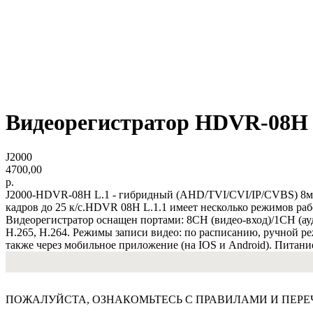
Видеорегистратор HDVR-08H 
J2000
4700,00
р.
J2000-HDVR-08H L.1 - гибридный (AHD/TVI/CVI/IP/CVBS) 8ми 
кадров до 25 к/с.HDVR 08H L.1.1 имеет несколько режимов ра
Видеорегистратор оснащен портами: 8CH (видео-вход)/1CH (а
H.265, H.264. Режимы записи видео: по расписанию, ручной ре
также через мобильное приложение (на IOS и Android). Питан
ПОЖАЛУЙСТА, ОЗНАКОМЬТЕСЬ С ПРАВИЛАМИ И ПЕРЕ