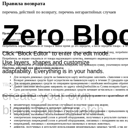
Правила возврата
перечень действий по возврату, перечень негарантийных случаев
Zero Blo
Правила возврата
При оплате картами возврат наличными денежными средствами не допускается. Порядок возврата регул
Потребитель вправе отказаться от товара в любое время до его передачи, а после передачи товара - в те
Click "Block Editor" to enter the edit mode.
Возврат товара надлежащего качества возможен в случае, если сохранены его товарный вид, потребите
Потребитель не вправе отказаться от товара надлежащего качества, имеющего индивидуально-определ
Use layers, shapes and customize
При отказе потребителя от товара продавец должен возвратить ему денежную сумму, уплаченную потреб
Перечень действий при оформлении возврата:
adaptability. Everything is in your hands.
Для возврата денежных средств на банковскую карту необходимо заполнить «Заявление о возв
Возврат денежных средств будет осуществлен на банковскую карту в течение 21 (двадцати од
Tilda Publishing
Для возврата денежных средств по операциям проведенными с ошибками необходимо обратит
Данное заявление необходимо направить по адресу sdesk@netbuilder.su Сумма возврата будет
Срок рассмотрения Заявления и возврата денежных средств начинает исчисляться с момента 
create your own
Перечень негарантийных случаев - случаев, на которые не распространяются гарантийные обя
block from scratch
механических повреждений (включая случайные) вследствие удара или аварии;
повреждений, полученных в результате действия огня;
механических повреждений, полученных в результате работы оборудования с превышением пр
повреждений, вызванных использованием оборудования не по назначению;
электрических повреждений узлов и деталей оборудования, полученных в результате скачко
электрических повреждений узлов и деталей оборудования, связанных с попаданием на них во
повреждений, связанных с жизнедеятельностью насекомых и мелких животных;
дефектов, полученных в результате использования неоригинальных запасных частей, а так же