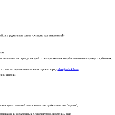
й 26.1 федерального закона «О защите прав потребителей».
ком;
а, не позднее чем через десять дней со дня предъявления потребителем соответствующего требования;
 его вместе с приложением копии паспорта по адресу
sdesk@netbuilder.su
чное списание.
ования предохранителей повышенного тока срабатывания или "жучков";
рганизаций, не согласованных с Исполнителем в письменном виде;