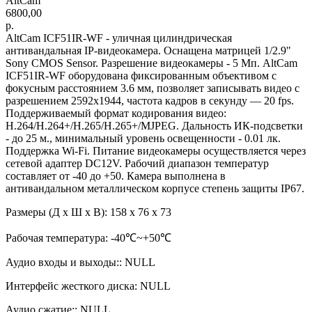
AltCam
6800,00
р.
AltCam ICF51IR-WF - уличная цилиндрическая
антивандальная IP-видеокамера. Оснащена матрицей 1/2.9"
Sony CMOS Sensor. Разрешение видеокамеры - 5 Мп. AltCam
ICF51IR-WF оборудована фиксированным объективом с
фокусным расстоянием 3.6 мм, позволяет записывать видео с
разрешением 2592х1944, частота кадров в секунду — 20 fps.
Поддерживаемый формат кодирования видео:
H.264/H.264+/H.265/H.265+/MJPEG. Дальность ИК-подсветки
- до 25 м., минимальный уровень освещенности - 0.01 лк.
Поддержка Wi-Fi. Питание видеокамеры осуществляется через
сетевой адаптер DC12V. Рабочий диапазон температур
составляет от -40 до +50. Камера выполнена в
антивандальном металлическом корпусе степень защиты IP67.
Размеры (Д х Ш х В): 158 x 76 x 73
Рабочая температура: -40℃~+50℃
Аудио входы и выходы:: NULL
Интерфейс жесткого диска: NULL
Аудио сжатие:: NULL