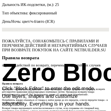
Дальность ИК-подсветки, (м.): 25
Тип объектива: фиксированный
День/Ночь: цвет/ч-б/авто (ICR)
ПОЖАЛУЙСТА, ОЗНАКОМЬТЕСЬ С ПРАВИЛАМИ И
ПЕРЕЧНЕМ ДЕЙСТВИЙ И НЕГАРАНТИЙНЫХ СЛУЧАЕВ
ПРИ ВОЗВРАТЕ ПОКУПОК НА САЙТЕ NETBUILDER.SU
Правила возврата
Zero Blo
перечень действий по возврату, перечень негарантийных случаев
Правила возврата
Click "Block Editor" to enter the edit mode.
При оплате картами возврат наличными денежными средствами не допускается. Порядок возврата
регулируется правилами международных платежных систем. Процедура возврата товара
регламентируется статьей 26.1 федерального закона «О защите прав потребителей».
Use layers, shapes and customize
Потребитель вправе отказаться от товара в любое время до его передачи, а после передачи товара - в
adaptability. Everything is in your hands.
течение семи дней;
Возврат товара надлежащего качества возможен в случае, если сохранены его товарный вид,
потребительские свойства, а также документ, подтверждающий факт и условия покупки указанного