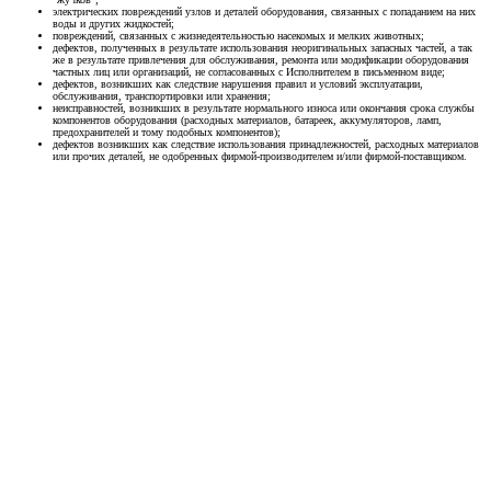
электрических повреждений узлов и деталей оборудования, связанных с попаданием на них
воды и других жидкостей;
повреждений, связанных с жизнедеятельностью насекомых и мелких животных;
дефектов, полученных в результате использования неоригинальных запасных частей, а так
же в результате привлечения для обслуживания, ремонта или модификации оборудования
частных лиц или организаций, не согласованных с Исполнителем в письменном виде;
дефектов, возникших как следствие нарушения правил и условий эксплуатации,
обслуживания, транспортировки или хранения;
неисправностей, возникших в результате нормального износа или окончания срока службы
компонентов оборудования (расходных материалов, батареек, аккумуляторов, ламп,
предохранителей и тому подобных компонентов);
дефектов возникших как следствие использования принадлежностей, расходных материалов
или прочих деталей, не одобренных фирмой-производителем и/или фирмой-поставщиком.