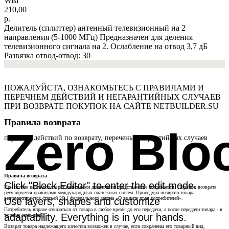
Wisi
210,00
р.
Делитель (сплиттер) антенный телевизионный на 2
направления (5-1000 МГц) Предназначен для деления
телевизионного сигнала на 2. Ослабление на отвод 3,7 дБ
Развязка отвод-отвод: 30
ПОЖАЛУЙСТА, ОЗНАКОМЬТЕСЬ С ПРАВИЛАМИ И
ПЕРЕЧНЕМ ДЕЙСТВИЙ И НЕГАРАНТИЙНЫХ СЛУЧАЕВ
ПРИ ВОЗВРАТЕ ПОКУПОК НА САЙТЕ NETBUILDER.SU
Правила возврата
Zero Blo
перечень действий по возврату, перечень негарантийных случаев
Правила возврата
Click "Block Editor" to enter the edit mode.
При оплате картами возврат наличными денежными средствами не допускается. Порядок возврата
регулируется правилами международных платежных систем. Процедура возврата товара
регламентируется статьей 26.1 федерального закона «О защите прав потребителей».
Use layers, shapes and customize
Потребитель вправе отказаться от товара в любое время до его передачи, а после передачи товара - в
adaptability. Everything is in your hands.
течение семи дней;
Возврат товара надлежащего качества возможен в случае, если сохранены его товарный вид,