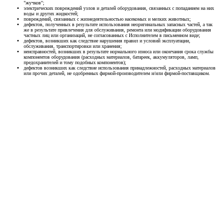
"жучков";
электрических повреждений узлов и деталей оборудования, связанных с попаданием на них
воды и других жидкостей;
повреждений, связанных с жизнедеятельностью насекомых и мелких животных;
дефектов, полученных в результате использования неоригинальных запасных частей, а так
же в результате привлечения для обслуживания, ремонта или модификации оборудования
частных лиц или организаций, не согласованных с Исполнителем в письменном виде;
дефектов, возникших как следствие нарушения правил и условий эксплуатации,
обслуживания, транспортировки или хранения;
неисправностей, возникших в результате нормального износа или окончания срока службы
компонентов оборудования (расходных материалов, батареек, аккумуляторов, ламп,
предохранителей и тому подобных компонентов);
дефектов возникших как следствие использования принадлежностей, расходных материалов
или прочих деталей, не одобренных фирмой-производителем и/или фирмой-поставщиком.