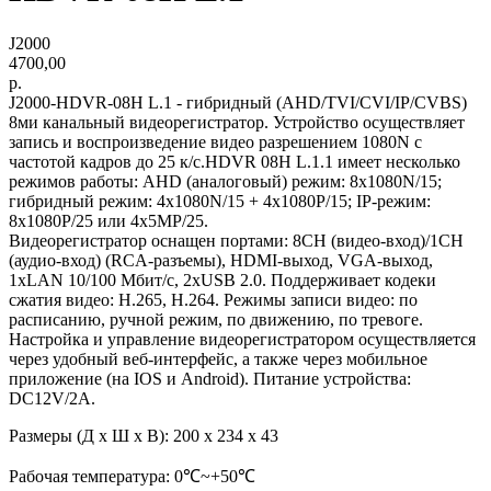
J2000
4700,00
р.
J2000-HDVR-08H L.1 - гибридный (AHD/TVI/CVI/IP/CVBS)
8ми канальный видеорегистратор. Устройство осуществляет
запись и воспроизведение видео разрешением 1080N с
частотой кадров до 25 к/с.HDVR 08H L.1.1 имеет несколько
режимов работы: AHD (аналоговый) режим: 8x1080N/15;
гибридный режим: 4x1080N/15 + 4x1080P/15; IP-режим:
8x1080P/25 или 4x5MP/25.
Видеорегистратор оснащен портами: 8CH (видео-вход)/1CH
(аудио-вход) (RCA-разъемы), HDMI-выход, VGA-выход,
1xLAN 10/100 Мбит/с, 2xUSB 2.0. Поддерживает кодеки
сжатия видео: H.265, H.264. Режимы записи видео: по
расписанию, ручной режим, по движению, по тревоге.
Настройка и управление видеорегистратором осуществляется
через удобный веб-интерфейс, а также через мобильное
приложение (на IOS и Android). Питание устройства:
DC12V/2A.
Размеры (Д х Ш х В): 200 x 234 x 43
Рабочая температура: 0℃~+50℃