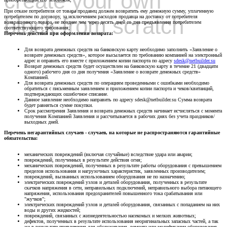
create your own
При отказе потребителя от товара продавец должен возвратить ему денежную сумму, уплаченную
block from scratch
потребителем по договору, за исключением расходов продавца на доставку от потребителя
возвращенного товара, не позднее чем через десять дней со дня предъявления потребителем
соответствующего требования;
Перечень действий при оформлении возврата:
Для возврата денежных средств на банковскую карту необходимо заполнить «Заявление о
возврате денежных средств», которое высылается по требованию компанией на электронный
адрес и оправить его вместе с приложением копии паспорта по адресу
sdesk@netbuilder.su
Возврат денежных средств будет осуществлен на банковскую карту в течение 21 (двадцати
одного) рабочего дня со дня получения «Заявление о возврате денежных средств»
Компанией.
Для возврата денежных средств по операциям проведенными с ошибками необходимо
обратиться с письменным заявлением и приложением копии паспорта и чеков/квитанций,
подтверждающих ошибочное списание.
Данное заявление необходимо направить по адресу sdesk@netbuilder.su Сумма возврата
будет равняться сумме покупки.
Срок рассмотрения Заявления и возврата денежных средств начинает исчисляться с момента
получения Компанией Заявления и рассчитывается в рабочих днях без учета праздников/
выходных дней.
Перечень негарантийных случаев - случаев, на которые не распространяются гарантийные
обязательства:
механических повреждений (включая случайные) вследствие удара или аварии;
повреждений, полученных в результате действия огня;
механических повреждений, полученных в результате работы оборудования с превышением
пределов использования и нагрузочных характеристик, заявленных производителем;
повреждений, вызванных использованием оборудования не по назначению;
электрических повреждений узлов и деталей оборудования, полученных в результате
скачков напряжения в сети, неправильных подключений, неправильного выбора питающего
напряжения, использования предохранителей повышенного тока срабатывания или
"жучков";
электрических повреждений узлов и деталей оборудования, связанных с попаданием на них
воды и других жидкостей;
повреждений, связанных с жизнедеятельностью насекомых и мелких животных;
дефектов, полученных в результате использования неоригинальных запасных частей, а так
же в результате привлечения для обслуживания, ремонта или модификации оборудования