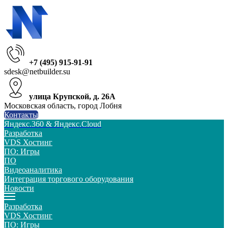
+7 (495) 915-91-91
sdesk@netbuilder.su
улица Крупской, д. 26А
Московская область, город Лобня
Контакты
Яндекс.360 & Яндекс.Cloud
Разработка
VDS Хостинг
ПО: Игры
ПО
Видеоаналитика
Интеграция торгового оборудования
Новости
Разработка
VDS Хостинг
ПО: Игры