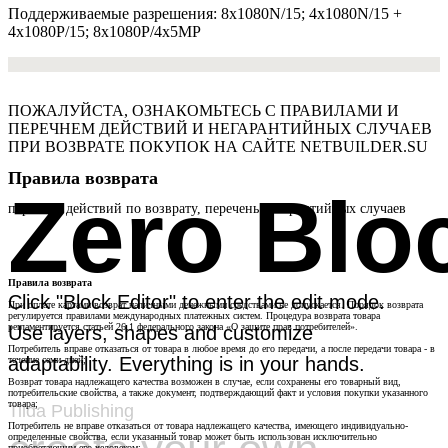
Поддерживаемые разрешения: 8х1080N/15; 4х1080N/15 +
4х1080P/15; 8х1080P/4x5MP
ПОЖАЛУЙСТА, ОЗНАКОМЬТЕСЬ С ПРАВИЛАМИ И
ПЕРЕЧНЕМ ДЕЙСТВИЙ И НЕГАРАНТИЙНЫХ СЛУЧАЕВ
ПРИ ВОЗВРАТЕ ПОКУПОК НА САЙТЕ NETBUILDER.SU
Правила возврата
Zero Blo
перечень действий по возврату, перечень негарантийных случаев
Правила возврата
Click "Block Editor" to enter the edit mode.
При оплате картами возврат наличными денежными средствами не допускается. Порядок возврата
регулируется правилами международных платежных систем. Процедура возврата товара
регламентируется статьей 26.1 федерального закона «О защите прав потребителей».
Use layers, shapes and customize
Потребитель вправе отказаться от товара в любое время до его передачи, а после передачи товара - в
adaptability. Everything is in your hands.
течение семи дней;
Возврат товара надлежащего качества возможен в случае, если сохранены его товарный вид,
потребительские свойства, а также документ, подтверждающий факт и условия покупки указанного
товара;
Tilda Publishing
Потребитель не вправе отказаться от товара надлежащего качества, имеющего индивидуально-
определенные свойства, если указанный товар может быть использован исключительно
приобретающим его человеком;