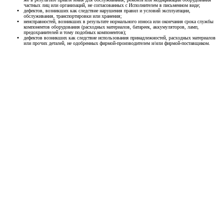
частных лиц или организаций, не согласованных с Исполнителем в письменном виде;
дефектов, возникших как следствие нарушения правил и условий эксплуатации,
обслуживания, транспортировки или хранения;
неисправностей, возникших в результате нормального износа или окончания срока службы
компонентов оборудования (расходных материалов, батареек, аккумуляторов, ламп,
предохранителей и тому подобных компонентов);
дефектов возникших как следствие использования принадлежностей, расходных материалов
или прочих деталей, не одобренных фирмой-производителем и/или фирмой-поставщиком.