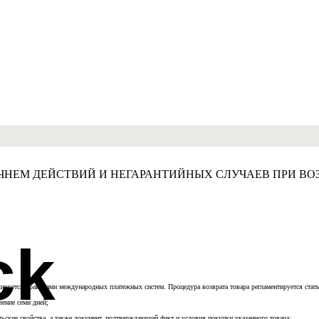
ЧНЕМ ДЕЙСТВИЙ И НЕГАРАНТИЙНЫХ СЛУЧАЕВ ПРИ ВОЗ
ck
ируется правилами международных платежных систем. Процедура возврата товара регламентируется статье
чение семи дней;
льские свойства, а также документ, подтверждающий факт и условия покупки указанного товара;