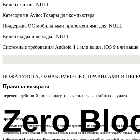
Видео сжатие:: NULL
Категория в Avito: Товары для компьютера
Поддержка ОС мобильными приложениями для: NULL
Видео входы и выходы:: NULL
Системные требования: Android 4.1 или выше, iOS 9 или выше
ПОЖАЛУЙСТА, ОЗНАКОМЬТЕСЬ С ПРАВИЛАМИ И ПЕРЕ
Правила возврата
перечень действий по возврату, перечень негарантийных случаев
Zero Blo
Правила возврата
При оплате картами возврат наличными денежными средствами не допускается. Порядок возврата регул
Потребитель вправе отказаться от товара в любое время до его передачи, а после передачи товара - в те
Возврат товара надлежащего качества возможен в случае, если сохранены его товарный вид, потребите