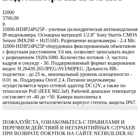
J2000
5760,00
р.
J2000-HDIP24Pi25P - уличная цилиндрическая антивандальная
IP-видеокамера. Оснащена матрицей 1/2.8" Sony Starvis CMOS
Sensor IMX290 + Hi3516D. Разрешение видеокамеры - 2.4 Мп.
J2000-HDIP24Pi25P оборудована фиксированным объективом
с фокусным расстоянием 3.6 мм, позволяет записывать видео
с разрешением 1920х1080. Количество потоков -3, частота
кадров в секунду - 30. Поддерживаемый формат кодирования
видео: H.264/H.265/JPEG/AVI/MJPEG. Дальность ИК-
подсветки - до 25 м., минимальный уровень освещенности -
0.01 лк. Поддержка Onvif 2.4. Питание видеокамеры
осуществляется через сетевой адаптер DC12V, а также по
технологии PoE (IEEE 802.3af). Рабочий диапазон температур
составляет от -40 до +50. Камера выполнена в
антивандальном металлическом корпусе степень защиты IP67.
ПОЖАЛУЙСТА, ОЗНАКОМЬТЕСЬ С ПРАВИЛАМИ И
ПЕРЕЧНЕМ ДЕЙСТВИЙ И НЕГАРАНТИЙНЫХ СЛУЧАЕВ
ПРИ ВОЗВРАТЕ ПОКУПОК НА САЙТЕ NETBUILDER.SU