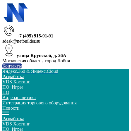
+7 (495) 915-91-91
sdesk@netbuilder.su
улица Крупской, д. 26А
Московская область, город Лобня
Контакты
Яндекс.360 & Яндекс.Cloud
Разработка
VDS Хостинг
ПО: Игры
ПО
Видеоаналитика
Интеграция торгового оборудования
Новости
Разработка
VDS Хостинг
ПО: Игры