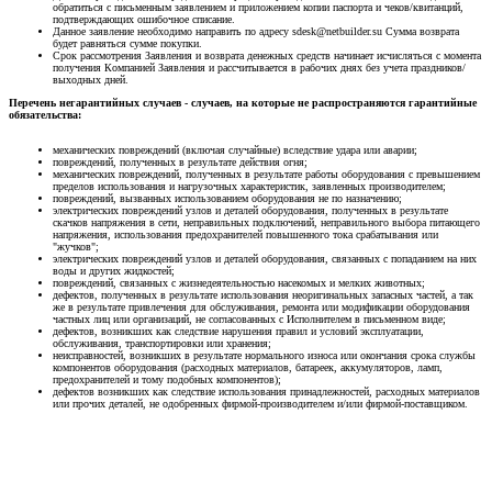
обратиться с письменным заявлением и приложением копии паспорта и чеков/квитанций,
подтверждающих ошибочное списание.
Данное заявление необходимо направить по адресу sdesk@netbuilder.su Сумма возврата
будет равняться сумме покупки.
Срок рассмотрения Заявления и возврата денежных средств начинает исчисляться с момента
получения Компанией Заявления и рассчитывается в рабочих днях без учета праздников/
выходных дней.
Перечень негарантийных случаев - случаев, на которые не распространяются гарантийные
обязательства:
механических повреждений (включая случайные) вследствие удара или аварии;
повреждений, полученных в результате действия огня;
механических повреждений, полученных в результате работы оборудования с превышением
пределов использования и нагрузочных характеристик, заявленных производителем;
повреждений, вызванных использованием оборудования не по назначению;
электрических повреждений узлов и деталей оборудования, полученных в результате
скачков напряжения в сети, неправильных подключений, неправильного выбора питающего
напряжения, использования предохранителей повышенного тока срабатывания или
"жучков";
электрических повреждений узлов и деталей оборудования, связанных с попаданием на них
воды и других жидкостей;
повреждений, связанных с жизнедеятельностью насекомых и мелких животных;
дефектов, полученных в результате использования неоригинальных запасных частей, а так
же в результате привлечения для обслуживания, ремонта или модификации оборудования
частных лиц или организаций, не согласованных с Исполнителем в письменном виде;
дефектов, возникших как следствие нарушения правил и условий эксплуатации,
обслуживания, транспортировки или хранения;
неисправностей, возникших в результате нормального износа или окончания срока службы
компонентов оборудования (расходных материалов, батареек, аккумуляторов, ламп,
предохранителей и тому подобных компонентов);
дефектов возникших как следствие использования принадлежностей, расходных материалов
или прочих деталей, не одобренных фирмой-производителем и/или фирмой-поставщиком.