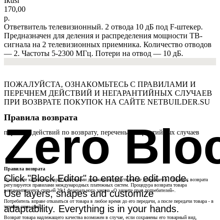
Ikusi
170,00
р.
Ответвитель телевизионный. 2 отвода 10 дБ под F-штекер.
Предназначен для деления и распределения мощности ТВ-
сигнала на 2 телевизионных приемника. Количество отводов
— 2. Частоты 5-2300 МГц. Потери на отвод — 10 дБ.
ПОЖАЛУЙСТА, ОЗНАКОМЬТЕСЬ С ПРАВИЛАМИ И
ПЕРЕЧНЕМ ДЕЙСТВИЙ И НЕГАРАНТИЙНЫХ СЛУЧАЕВ
ПРИ ВОЗВРАТЕ ПОКУПОК НА САЙТЕ NETBUILDER.SU
Правила возврата
Zero Blo
перечень действий по возврату, перечень негарантийных случаев
Правила возврата
Click "Block Editor" to enter the edit mode.
При оплате картами возврат наличными денежными средствами не допускается. Порядок возврата
регулируется правилами международных платежных систем. Процедура возврата товара
регламентируется статьей 26.1 федерального закона «О защите прав потребителей».
Use layers, shapes and customize
Потребитель вправе отказаться от товара в любое время до его передачи, а после передачи товара - в
adaptability. Everything is in your hands.
течение семи дней;
Возврат товара надлежащего качества возможен в случае, если сохранены его товарный вид,