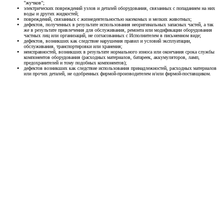
"жучков";
электрических повреждений узлов и деталей оборудования, связанных с попаданием на них
воды и других жидкостей;
повреждений, связанных с жизнедеятельностью насекомых и мелких животных;
дефектов, полученных в результате использования неоригинальных запасных частей, а так
же в результате привлечения для обслуживания, ремонта или модификации оборудования
частных лиц или организаций, не согласованных с Исполнителем в письменном виде;
дефектов, возникших как следствие нарушения правил и условий эксплуатации,
обслуживания, транспортировки или хранения;
неисправностей, возникших в результате нормального износа или окончания срока службы
компонентов оборудования (расходных материалов, батареек, аккумуляторов, ламп,
предохранителей и тому подобных компонентов);
дефектов возникших как следствие использования принадлежностей, расходных материалов
или прочих деталей, не одобренных фирмой-производителем и/или фирмой-поставщиком.