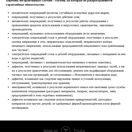
Перечень негарантийных случаев - случаев, на которые не распространяются
гарантийные обязательства:
механических повреждений (включая случайные) вследствие удара или аварии;
повреждений, полученных в результате действия огня;
механических повреждений, полученных в результате работы оборудования с
превышением пределов использования и нагрузочных характеристик, заявленных
производителем;
повреждений, вызванных использованием оборудования не по назначению;
электрических повреждений узлов и деталей оборудования, полученных в результате
скачков напряжения в сети, неправильных подключений, неправильного выбора
питающего напряжения, использования предохранителей повышенного тока срабатывания
или "жучков";
электрических повреждений узлов и деталей оборудования, связанных с попаданием на них
воды и других жидкостей;
повреждений, связанных с жизнедеятельностью насекомых и мелких животных;
дефектов, полученных в результате использования неоригинальных запасных частей, а так
же в результате привлечения для обслуживания, ремонта или модификации оборудования
частных лиц или организаций, не согласованных с Исполнителем в письменном виде;
дефектов, возникших как следствие нарушения правил и условий эксплуатации,
обслуживания, транспортировки или хранения;
неисправностей, возникших в результате нормального износа или окончания срока службы
компонентов оборудования (расходных материалов, батареек, аккумуляторов, ламп,
предохранителей и тому подобных компонентов);
дефектов возникших как следствие использования принадлежностей, расходных
материалов или прочих деталей, не одобренных фирмой-производителем и/или фирмой-
поставщиком.
Tilda
Made on