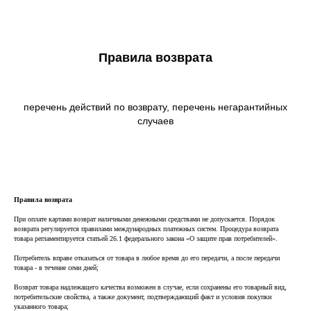
Zero Bl
Правила возврата
create your own
block from scratch
перечень действий по возврату, перечень негарантийных
случаев
Правила возврата
При оплате картами возврат наличными денежными средствами не допускается. Порядок
возврата регулируется правилами международных платежных систем. Процедура возврата
товара регламентируется статьей 26.1 федерального закона «О защите прав потребителей».
Потребитель вправе отказаться от товара в любое время до его передачи, а после передачи
товара - в течение семи дней;
Возврат товара надлежащего качества возможен в случае, если сохранены его товарный вид,
потребительские свойства, а также документ, подтверждающий факт и условия покупки
указанного товара;