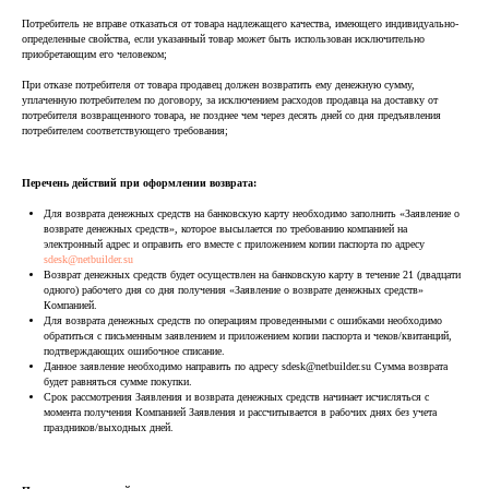
Потребитель не вправе отказаться от товара надлежащего качества, имеющего индивидуально-
определенные свойства, если указанный товар может быть использован исключительно
приобретающим его человеком;
При отказе потребителя от товара продавец должен возвратить ему денежную сумму,
уплаченную потребителем по договору, за исключением расходов продавца на доставку от
потребителя возвращенного товара, не позднее чем через десять дней со дня предъявления
потребителем соответствующего требования;
Перечень действий при оформлении возврата:
Для возврата денежных средств на банковскую карту необходимо заполнить «Заявление о
возврате денежных средств», которое высылается по требованию компанией на
электронный адрес и оправить его вместе с приложением копии паспорта по адресу
sdesk@netbuilder.su
Возврат денежных средств будет осуществлен на банковскую карту в течение 21 (двадцати
одного) рабочего дня со дня получения «Заявление о возврате денежных средств»
Компанией.
Для возврата денежных средств по операциям проведенными с ошибками необходимо
обратиться с письменным заявлением и приложением копии паспорта и чеков/квитанций,
подтверждающих ошибочное списание.
Данное заявление необходимо направить по адресу sdesk@netbuilder.su Сумма возврата
будет равняться сумме покупки.
Срок рассмотрения Заявления и возврата денежных средств начинает исчисляться с
момента получения Компанией Заявления и рассчитывается в рабочих днях без учета
праздников/выходных дней.