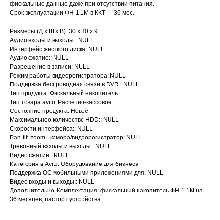
фискальные данные даже при отсутствии питания.
Срок эксплуатации ФН-1.1М в ККТ — 36 мес.
Размеры (Д х Ш х В): 30 x 30 x 9
Аудио входы и выходы:: NULL
Интерфейс жесткого диска: NULL
Аудио сжатие:: NULL
Разрешение в записи: NULL
Режим работы видеорегистратора: NULL
Поддержка беспроводная связи в DVR:: NULL
Тип продукта: Фискальный накопитель
Тип товара avito: Расчётно-кассовое
Состояние продукта: Новое
Максимальнео количество HDD:: NULL
Скорости интерфейса:: NULL
Pan-tilt-zoom - камера/видеорегистратор: NULL
Тревожный вхходы и выходы:: NULL
Видео сжатие:: NULL
Категория в Avito: Оборудование для бизнеса
Поддержка ОС мобильными приложениями для: NULL
Видео входы и выходы:: NULL
Дополнительно: Комплектация: фискальный накопитель ФН-1.1М на
36 месяцев, паспорт устройства.