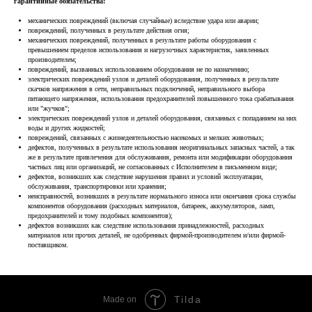
гарантийные обязательства:
механических повреждений (включая случайные) вследствие удара или аварии;
повреждений, полученных в результате действия огня;
механических повреждений, полученных в результате работы оборудования с
превышением пределов использования и нагрузочных характеристик, заявленных
производителем;
повреждений, вызванных использованием оборудования не по назначению;
электрических повреждений узлов и деталей оборудования, полученных в результате
скачков напряжения в сети, неправильных подключений, неправильного выбора
питающего напряжения, использования предохранителей повышенного тока срабатывания
или "жучков";
электрических повреждений узлов и деталей оборудования, связанных с попаданием на них
воды и других жидкостей;
повреждений, связанных с жизнедеятельностью насекомых и мелких животных;
дефектов, полученных в результате использования неоригинальных запасных частей, а так
же в результате привлечения для обслуживания, ремонта или модификации оборудования
частных лиц или организаций, не согласованных с Исполнителем в письменном виде;
дефектов, возникших как следствие нарушения правил и условий эксплуатации,
обслуживания, транспортировки или хранения;
неисправностей, возникших в результате нормального износа или окончания срока службы
компонентов оборудования (расходных материалов, батареек, аккумуляторов, ламп,
предохранителей и тому подобных компонентов);
дефектов возникших как следствие использования принадлежностей, расходных
материалов или прочих деталей, не одобренных фирмой-производителем и/или фирмой-
поставщиком.
Tilda
Made on