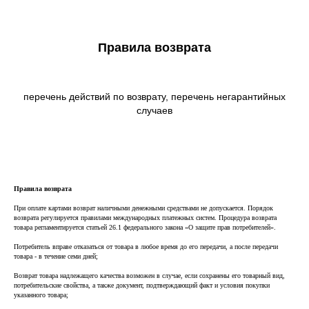
Правила возврата
create your own
block from scratch
перечень действий по возврату, перечень негарантийных
случаев
Правила возврата
При оплате картами возврат наличными денежными средствами не допускается. Порядок
возврата регулируется правилами международных платежных систем. Процедура возврата
товара регламентируется статьей 26.1 федерального закона «О защите прав потребителей».
Потребитель вправе отказаться от товара в любое время до его передачи, а после передачи
товара - в течение семи дней;
Возврат товара надлежащего качества возможен в случае, если сохранены его товарный вид,
потребительские свойства, а также документ, подтверждающий факт и условия покупки
указанного товара;