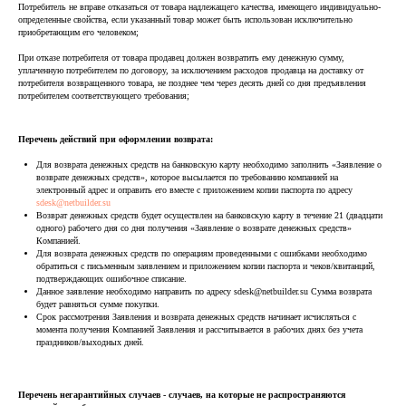
Потребитель не вправе отказаться от товара надлежащего качества, имеющего индивидуально-
определенные свойства, если указанный товар может быть использован исключительно
приобретающим его человеком;
При отказе потребителя от товара продавец должен возвратить ему денежную сумму,
уплаченную потребителем по договору, за исключением расходов продавца на доставку от
потребителя возвращенного товара, не позднее чем через десять дней со дня предъявления
потребителем соответствующего требования;
Перечень действий при оформлении возврата:
Для возврата денежных средств на банковскую карту необходимо заполнить «Заявление о
возврате денежных средств», которое высылается по требованию компанией на
электронный адрес и оправить его вместе с приложением копии паспорта по адресу
sdesk@netbuilder.su
Возврат денежных средств будет осуществлен на банковскую карту в течение 21 (двадцати
одного) рабочего дня со дня получения «Заявление о возврате денежных средств»
Компанией.
Для возврата денежных средств по операциям проведенными с ошибками необходимо
обратиться с письменным заявлением и приложением копии паспорта и чеков/квитанций,
подтверждающих ошибочное списание.
Данное заявление необходимо направить по адресу sdesk@netbuilder.su Сумма возврата
будет равняться сумме покупки.
Срок рассмотрения Заявления и возврата денежных средств начинает исчисляться с
момента получения Компанией Заявления и рассчитывается в рабочих днях без учета
праздников/выходных дней.
Перечень негарантийных случаев - случаев, на которые не распространяются