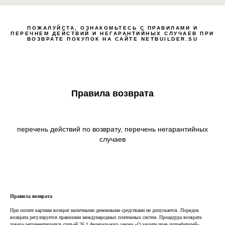
ПОЖАЛУЙСТА, ОЗНАКОМЬТЕСЬ С ПРАВИЛАМИ И
Zero Bl
ПЕРЕЧНЕМ ДЕЙСТВИЙ И НЕГАРАНТИЙНЫХ СЛУЧАЕВ ПРИ
ВОЗВРАТЕ ПОКУПОК НА САЙТЕ NETBUILDER.SU
Правила возврата
create your own
block from scratch
перечень действий по возврату, перечень негарантийных
случаев
Правила возврата
При оплате картами возврат наличными денежными средствами не допускается. Порядок
возврата регулируется правилами международных платежных систем. Процедура возврата
товара регламентируется статьей 26.1 федерального закона «О защите прав потребителей».