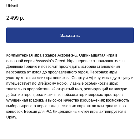
Ubisoft
2 499
р.
Заказать
Компьютерная игра в жанре Action/RPG. Одиннадцатая игра в
основной серии Assassin’s Creed. Игра перенесет пользователя в
Древнюю Грецию и позволит проследить историю становления
персонажа от изгоя до прославленного героя. Персонаж игры
участвует в эпических сражениях за Спарту и Афину, исследует сушу и
путешествует по Эгейскому морю. Главные особенности игры:
тщательно проработанный открытый мир, реагирующий на каждое
действие героя; реалистичные пейзажи гор и морских просторов;
улучшенная графика и высокое качество изображения; возможность
выбора игрового персонажа; несколько вариантов альтернативных
концовок. Версия для PC. Лицензионный ключ игры активируется в
Uplay.