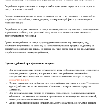
Потребитель вправе отказаться от товара в любое время до его передачи, а после передачи
товара - в течение семи дней;
Возврат товара надлежащего качества возможен в случае, если сохранены его товарный вид,
потребительские свойства, а также документ, подтверждающий факт и условия покупки
указанного товара;
Потребитель не вправе отказаться от товара надлежащего качества, имеющего индивидуально-
определенные свойства, если указанный товар может быть использован исключительно
приобретающим его человеком;
При отказе потребителя от товара продавец должен возвратить ему денежную сумму,
уплаченную потребителем по договору, за исключением расходов продавца на доставку от
потребителя возвращенного товара, не позднее чем через десять дней со дня предъявления
потребителем соответствующего требования;
Перечень действий при оформлении возврата:
Для возврата денежных средств на банковскую карту необходимо заполнить «Заявление о
возврате денежных средств», которое высылается по требованию компанией на
электронный адрес и оправить его вместе с приложением копии паспорта по адресу
sdesk@netbuilder.su
Возврат денежных средств будет осуществлен на банковскую карту в течение 21 (двадцати
одного) рабочего дня со дня получения «Заявление о возврате денежных средств»
Компанией.
Для возврата денежных средств по операциям проведенными с ошибками необходимо
обратиться с письменным заявлением и приложением копии паспорта и чеков/квитанций,
подтверждающих ошибочное списание.
Данное заявление необходимо направить по адресу sdesk@netbuilder.su Сумма возврата