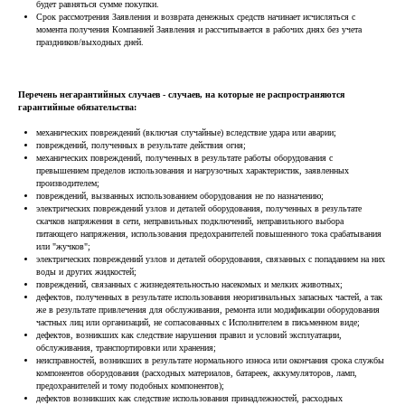
будет равняться сумме покупки.
Срок рассмотрения Заявления и возврата денежных средств начинает исчисляться с
момента получения Компанией Заявления и рассчитывается в рабочих днях без учета
праздников/выходных дней.
Перечень негарантийных случаев - случаев, на которые не распространяются
гарантийные обязательства:
механических повреждений (включая случайные) вследствие удара или аварии;
повреждений, полученных в результате действия огня;
механических повреждений, полученных в результате работы оборудования с
превышением пределов использования и нагрузочных характеристик, заявленных
производителем;
повреждений, вызванных использованием оборудования не по назначению;
электрических повреждений узлов и деталей оборудования, полученных в результате
скачков напряжения в сети, неправильных подключений, неправильного выбора
питающего напряжения, использования предохранителей повышенного тока срабатывания
или "жучков";
электрических повреждений узлов и деталей оборудования, связанных с попаданием на них
воды и других жидкостей;
повреждений, связанных с жизнедеятельностью насекомых и мелких животных;
дефектов, полученных в результате использования неоригинальных запасных частей, а так
же в результате привлечения для обслуживания, ремонта или модификации оборудования
частных лиц или организаций, не согласованных с Исполнителем в письменном виде;
дефектов, возникших как следствие нарушения правил и условий эксплуатации,
обслуживания, транспортировки или хранения;
неисправностей, возникших в результате нормального износа или окончания срока службы
компонентов оборудования (расходных материалов, батареек, аккумуляторов, ламп,
предохранителей и тому подобных компонентов);
дефектов возникших как следствие использования принадлежностей, расходных