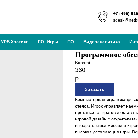
+7 (495) 91
sdesk@netbu
VDS Хостинг
ПО: Игры
ПО
Видеоаналитика
Инт
Программное обес
Konami
360
р.
Заказать
Компьютерная игра в жанре э
стелса. Игрок управляет наем
прятаться от врагов и остава
игровой дизайн с открытым ми
выбора тактики миссий и игро
высокая детализация игры. Ве