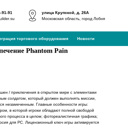
5-91-91
улица Крупской, д. 26А
ilder.su
Московская область, город Лобня
еграция торгового оборудования
Новости
печение Phantom Pain
кшен / приключения в открытом мире с элементами
ным солдатом, который должен выполнять миссии,
ться незамеченным. Главные особенности игры:
ром, в которой игроки обладают полной свободой
вого процесса в целом; фотореалистичная графика;
рсия для PC. Лицензионный ключ игры активируется