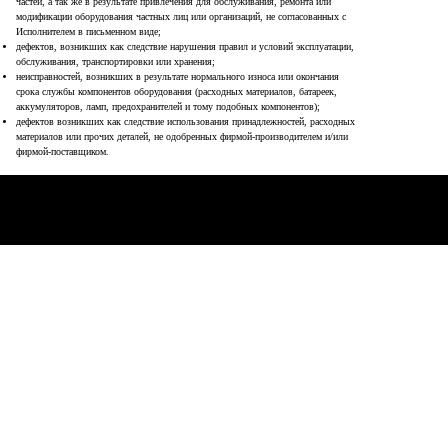
частей, а так же в результате привлечения для обслуживания, ремонта или
модификации оборудования частных лиц или организаций, не согласованных с
Исполнителем в письменном виде;
дефектов, возникших как следствие нарушения правил и условий эксплуатации,
обслуживания, транспортировки или хранения;
неисправностей, возникших в результате нормального износа или окончания
срока службы компонентов оборудования (расходных материалов, батареек,
аккумуляторов, ламп, предохранителей и тому подобных компонентов);
дефектов возникших как следствие использования принадлежностей, расходных
материалов или прочих деталей, не одобренных фирмой-производителем и/или
фирмой-поставщиком.