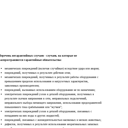
Перечень негарантийных случаев - случаев, на которые не
распространяются гарантийные обязательства:
механических повреждений (включая случайные) вследствие удара или аварии;
повреждений, полученных в результате действия огня;
механических повреждений, полученных в результате работы оборудования с
превышением пределов использования и нагрузочных характеристик,
заявленных производителем;
 Publishing
повреждений, вызванных использованием оборудования не по назначению;
электрических повреждений узлов и деталей оборудования, полученных в
результате скачков напряжения в сети, неправильных подключений,
неправильного выбора питающего напряжения, использования предохранителей
повышенного тока срабатывания или "жучков";
электрических повреждений узлов и деталей оборудования, связанных с
попаданием на них воды и других жидкостей;
повреждений, связанных с жизнедеятельностью насекомых и мелких животных;
дефектов, полученных в результате использования неоригинальных запасных