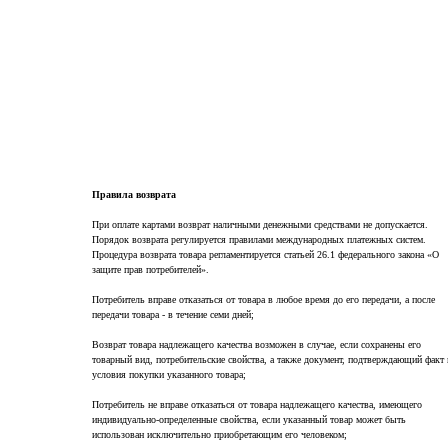
create your own
block from scratch
Правила возврата
При оплате картами возврат наличными денежными средствами не допускается.
Порядок возврата регулируется правилами международных платежных систем.
Процедура возврата товара регламентируется статьей 26.1 федерального закона «О
защите прав потребителей».
Потребитель вправе отказаться от товара в любое время до его передачи, а после
передачи товара - в течение семи дней;
Возврат товара надлежащего качества возможен в случае, если сохранены его
товарный вид, потребительские свойства, а также документ, подтверждающий факт 
условия покупки указанного товара;
Потребитель не вправе отказаться от товара надлежащего качества, имеющего
индивидуально-определенные свойства, если указанный товар может быть
использован исключительно приобретающим его человеком;