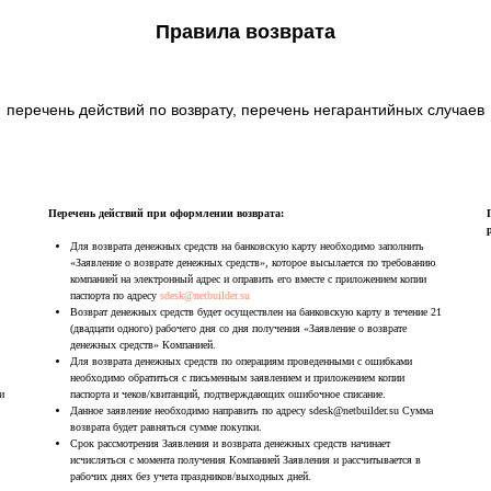
Правила возврата
перечень действий по возврату, перечень негарантийных случаев
Перечень действий при оформлении возврата:
Для возврата денежных средств на банковскую карту необходимо заполнить
«Заявление о возврате денежных средств», которое высылается по требованию
компанией на электронный адрес и оправить его вместе с приложением копии
паспорта по адресу
sdesk@netbuilder.su
Возврат денежных средств будет осуществлен на банковскую карту в течение 21
(двадцати одного) рабочего дня со дня получения «Заявление о возврате
Tilda
денежных средств» Компанией.
Для возврата денежных средств по операциям проведенными с ошибками
необходимо обратиться с письменным заявлением и приложением копии
и
паспорта и чеков/квитанций, подтверждающих ошибочное списание.
Данное заявление необходимо направить по адресу sdesk@netbuilder.su Сумма
возврата будет равняться сумме покупки.
Срок рассмотрения Заявления и возврата денежных средств начинает
исчисляться с момента получения Компанией Заявления и рассчитывается в
рабочих днях без учета праздников/выходных дней.