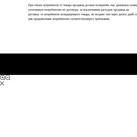
При отказе потребителя от товара продавец должен возвратить ему денежную сумму
уплаченную потребителем по договору, за исключением расходов продавца на
доставку от потребителя возвращенного товара, не позднее чем через десять дней с
дня предъявления потребителем соответствующего требования;