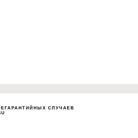
НЕГАРАНТИЙНЫХ СЛУЧАЕВ
 "Block Editor" to enter the edit mode.
SU
layers, shapes and customize
ability. Everything is in your hands.