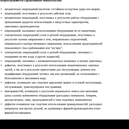
распространяются гарантийные обязательства:
механических повреждений (включая случайные) вследствие удара или аварии;
повреждений, полученных в результате действия огня;
механических повреждений, полученных в результате работы оборудования с
превышением пределов использования и нагрузочных характеристик,
заявленных производителем;
 Publishing
повреждений, вызванных использованием оборудования не по назначению;
электрических повреждений узлов и деталей оборудования, полученных в
результате скачков напряжения в сети, неправильных подключений,
неправильного выбора питающего напряжения, использования предохранителей
повышенного тока срабатывания или "жучков";
электрических повреждений узлов и деталей оборудования, связанных с
попаданием на них воды и других жидкостей;
повреждений, связанных с жизнедеятельностью насекомых и мелких животных;
дефектов, полученных в результате использования неоригинальных запасных
частей, а так же в результате привлечения для обслуживания, ремонта или
модификации оборудования частных лиц или организаций, не согласованных с
Исполнителем в письменном виде;
дефектов, возникших как следствие нарушения правил и условий эксплуатации,
обслуживания, транспортировки или хранения;
неисправностей, возникших в результате нормального износа или окончания
срока службы компонентов оборудования (расходных материалов, батареек,
аккумуляторов, ламп, предохранителей и тому подобных компонентов);
дефектов возникших как следствие использования принадлежностей, расходных
материалов или прочих деталей, не одобренных фирмой-производителем и/или
фирмой-поставщиком.