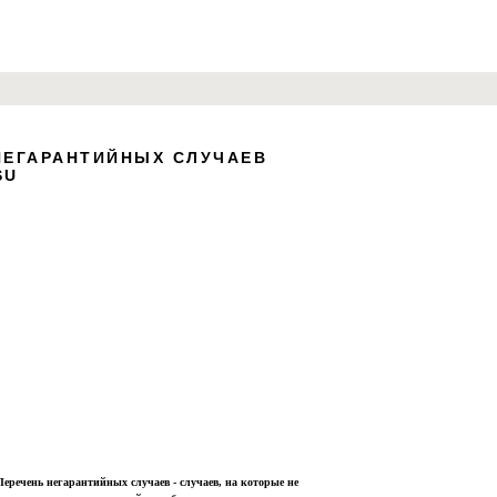
НЕГАРАНТИЙНЫХ СЛУЧАЕВ
 "Block Editor" to enter the edit mode.
SU
layers, shapes and customize
ability. Everything is in your hands.
Перечень негарантийных случаев - случаев, на которые не