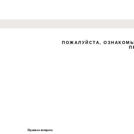
Zero B
ПОЖАЛУЙСТА, ОЗНАКОМЬ
П
create your own
block from scratch
Правила возврата