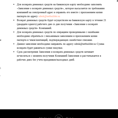
Для возврата денежных средств на банковскую карту необходимо заполнить
«Заявление о возврате денежных средств», которое высылается по требованию
компанией на электронный адрес и оправить его вместе с приложением копии
паспорта по адресу
sdesk@netbuilder.su
Возврат денежных средств будет осуществлен на банковскую карту в течение 21
(двадцати одного) рабочего дня со дня получения «Заявление о возврате
Tilda
денежных средств» Компанией.
Для возврата денежных средств по операциям проведенными с ошибками
необходимо обратиться с письменным заявлением и приложением копии
и
паспорта и чеков/квитанций, подтверждающих ошибочное списание.
Данное заявление необходимо направить по адресу sdesk@netbuilder.su Сумма
возврата будет равняться сумме покупки.
Срок рассмотрения Заявления и возврата денежных средств начинает
исчисляться с момента получения Компанией Заявления и рассчитывается в
рабочих днях без учета праздников/выходных дней.
,
о