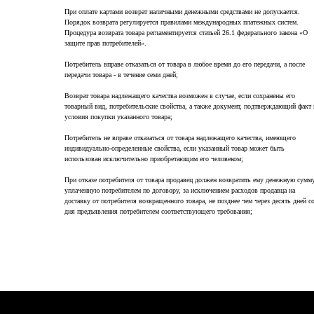
При оплате картами возврат наличными денежными средствами не допускается.
Порядок возврата регулируется правилами международных платежных систем.
Процедура возврата товара регламентируется статьей 26.1 федерального закона «О
защите прав потребителей».
Потребитель вправе отказаться от товара в любое время до его передачи, а после
передачи товара - в течение семи дней;
Возврат товара надлежащего качества возможен в случае, если сохранены его
товарный вид, потребительские свойства, а также документ, подтверждающий факт 
условия покупки указанного товара;
Потребитель не вправе отказаться от товара надлежащего качества, имеющего
индивидуально-определенные свойства, если указанный товар может быть
использован исключительно приобретающим его человеком;
При отказе потребителя от товара продавец должен возвратить ему денежную сумму
уплаченную потребителем по договору, за исключением расходов продавца на
доставку от потребителя возвращенного товара, не позднее чем через десять дней с
дня предъявления потребителем соответствующего требования;