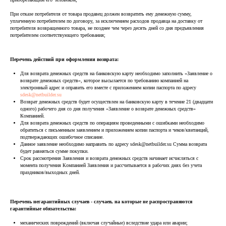
При отказе потребителя от товара продавец должен возвратить ему денежную сумму,
уплаченную потребителем по договору, за исключением расходов продавца на доставку от
потребителя возвращенного товара, не позднее чем через десять дней со дня предъявления
потребителем соответствующего требования;
Перечень действий при оформлении возврата:
Для возврата денежных средств на банковскую карту необходимо заполнить «Заявление о
возврате денежных средств», которое высылается по требованию компанией на
электронный адрес и оправить его вместе с приложением копии паспорта по адресу
sdesk@netbuilder.su
Возврат денежных средств будет осуществлен на банковскую карту в течение 21 (двадцати
одного) рабочего дня со дня получения «Заявление о возврате денежных средств»
Компанией.
Для возврата денежных средств по операциям проведенными с ошибками необходимо
обратиться с письменным заявлением и приложением копии паспорта и чеков/квитанций,
подтверждающих ошибочное списание.
Данное заявление необходимо направить по адресу sdesk@netbuilder.su Сумма возврата
будет равняться сумме покупки.
Срок рассмотрения Заявления и возврата денежных средств начинает исчисляться с
момента получения Компанией Заявления и рассчитывается в рабочих днях без учета
праздников/выходных дней.
Перечень негарантийных случаев - случаев, на которые не распространяются
гарантийные обязательства:
механических повреждений (включая случайные) вследствие удара или аварии;