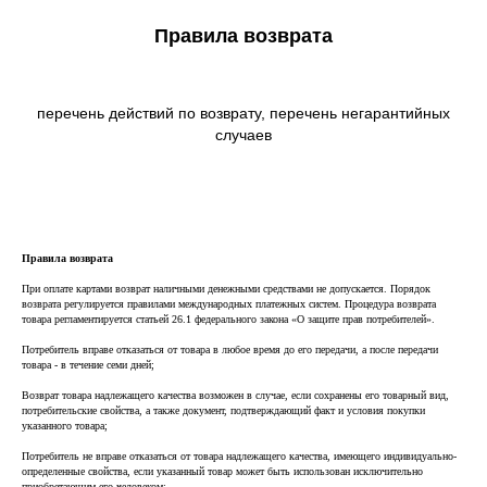
Правила возврата
create your own
block from scratch
перечень действий по возврату, перечень негарантийных
случаев
Правила возврата
При оплате картами возврат наличными денежными средствами не допускается. Порядок
возврата регулируется правилами международных платежных систем. Процедура возврата
товара регламентируется статьей 26.1 федерального закона «О защите прав потребителей».
Потребитель вправе отказаться от товара в любое время до его передачи, а после передачи
товара - в течение семи дней;
Возврат товара надлежащего качества возможен в случае, если сохранены его товарный вид,
потребительские свойства, а также документ, подтверждающий факт и условия покупки
указанного товара;
Потребитель не вправе отказаться от товара надлежащего качества, имеющего индивидуально-
определенные свойства, если указанный товар может быть использован исключительно
приобретающим его человеком;