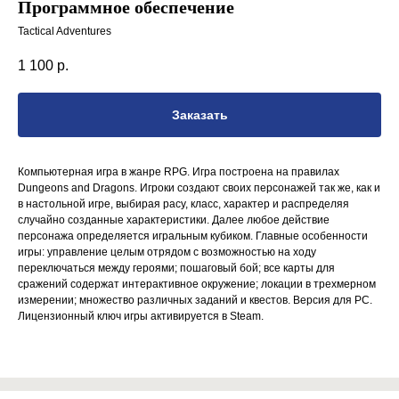
Программное обеспечение
Tactical Adventures
1 100
р.
Заказать
Компьютерная игра в жанре RPG. Игра построена на правилах
Dungeons and Dragons. Игроки создают своих персонажей так же, как и
в настольной игре, выбирая расу, класс, характер и распределяя
случайно созданные характеристики. Далее любое действие
персонажа определяется игральным кубиком. Главные особенности
игры: управление целым отрядом с возможностью на ходу
переключаться между героями; пошаговый бой; все карты для
сражений содержат интерактивное окружение; локации в трехмерном
измерении; множество различных заданий и квестов. Версия для PC.
Лицензионный ключ игры активируется в Steam.