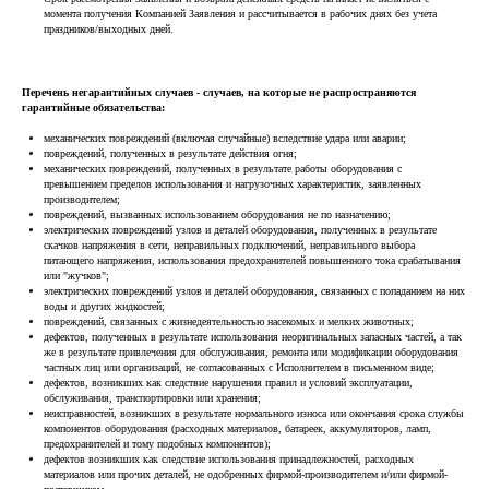
момента получения Компанией Заявления и рассчитывается в рабочих днях без учета
праздников/выходных дней.
Перечень негарантийных случаев - случаев, на которые не распространяются
гарантийные обязательства:
механических повреждений (включая случайные) вследствие удара или аварии;
повреждений, полученных в результате действия огня;
механических повреждений, полученных в результате работы оборудования с
превышением пределов использования и нагрузочных характеристик, заявленных
производителем;
повреждений, вызванных использованием оборудования не по назначению;
электрических повреждений узлов и деталей оборудования, полученных в результате
скачков напряжения в сети, неправильных подключений, неправильного выбора
питающего напряжения, использования предохранителей повышенного тока срабатывания
или "жучков";
электрических повреждений узлов и деталей оборудования, связанных с попаданием на них
воды и других жидкостей;
повреждений, связанных с жизнедеятельностью насекомых и мелких животных;
дефектов, полученных в результате использования неоригинальных запасных частей, а так
же в результате привлечения для обслуживания, ремонта или модификации оборудования
частных лиц или организаций, не согласованных с Исполнителем в письменном виде;
дефектов, возникших как следствие нарушения правил и условий эксплуатации,
обслуживания, транспортировки или хранения;
неисправностей, возникших в результате нормального износа или окончания срока службы
компонентов оборудования (расходных материалов, батареек, аккумуляторов, ламп,
предохранителей и тому подобных компонентов);
дефектов возникших как следствие использования принадлежностей, расходных
материалов или прочих деталей, не одобренных фирмой-производителем и/или фирмой-