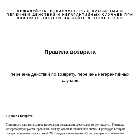
ПОЖАЛУЙСТА, ОЗНАКОМЬТЕСЬ С ПРАВИЛАМИ И
Zero Bl
ПЕРЕЧНЕМ ДЕЙСТВИЙ И НЕГАРАНТИЙНЫХ СЛУЧАЕВ ПРИ
ВОЗВРАТЕ ПОКУПОК НА САЙТЕ NETBUILDER.SU
Правила возврата
create your own
block from scratch
перечень действий по возврату, перечень негарантийных
случаев
Правила возврата
При оплате картами возврат наличными денежными средствами не допускается. Порядок
возврата регулируется правилами международных платежных систем. Процедура возврата
товара регламентируется статьей 26.1 федерального закона «О защите прав потребителей».