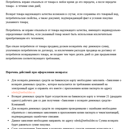
Потребитель вправе отказаться от товара в любое время до его передачи, а после передачи
товара - в течение семи дней;
Возврат товара надлежащего качества возможен в случае, если сохранены его товарный вид,
потребительские свойства, а также документ, подтверждающий факт и условия покупки
указанного товара;
Потребитель не вправе отказаться от товара надлежащего качества, имеющего индивидуально-
определенные свойства, если указанный товар может быть использован исключительно
приобретающим его человеком;
При отказе потребителя от товара продавец должен возвратить ему денежную сумму,
уплаченную потребителем по договору, за исключением расходов продавца на доставку от
потребителя возвращенного товара, не позднее чем через десять дней со дня предъявления
потребителем соответствующего требования;
Перечень действий при оформлении возврата:
Для возврата денежных средств на банковскую карту необходимо заполнить «Заявление о
возврате денежных средств», которое высылается по требованию компанией на
электронный адрес и оправить его вместе с приложением копии паспорта по адресу
sdesk@netbuilder.su
Возврат денежных средств будет осуществлен на банковскую карту в течение 21 (двадцати
одного) рабочего дня со дня получения «Заявление о возврате денежных средств»
Компанией.
Для возврата денежных средств по операциям проведенными с ошибками необходимо
обратиться с письменным заявлением и приложением копии паспорта и чеков/квитанций,
подтверждающих ошибочное списание.
Данное заявление необходимо направить по адресу sdesk@netbuilder.su Сумма возврата
будет равняться сумме покупки.
Срок рассмотрения Заявления и возврата денежных средств начинает исчисляться с