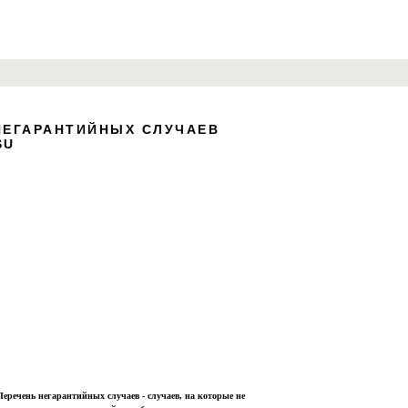
НЕГАРАНТИЙНЫХ СЛУЧАЕВ
 "Block Editor" to enter the edit mode.
SU
layers, shapes and customize
ability. Everything is in your hands.
Перечень негарантийных случаев - случаев, на которые не