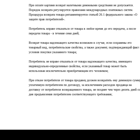
При оплате картами возврат наличными денежными средствами не допускается.
Порядок возврата регулируется правилами международных платежных систем.
Процедура возврата товара регламентируется статьей 26.1 федерального закона «О
защите прав потребителей».
Потребитель вправе отказаться от товара в любое время до его передачи, а после
передачи товара - в течение семи дней;
Возврат товара надлежащего качества возможен в случае, если сохранены его
товарный вид, потребительские свойства, а также документ, подтверждающий факт 
условия покупки указанного товара;
Потребитель не вправе отказаться от товара надлежащего качества, имеющего
индивидуально-определенные свойства, если указанный товар может быть
использован исключительно приобретающим его человеком;
При отказе потребителя от товара продавец должен возвратить ему денежную сумму
уплаченную потребителем по договору, за исключением расходов продавца на
доставку от потребителя возвращенного товара, не позднее чем через десять дней с
дня предъявления потребителем соответствующего требования;