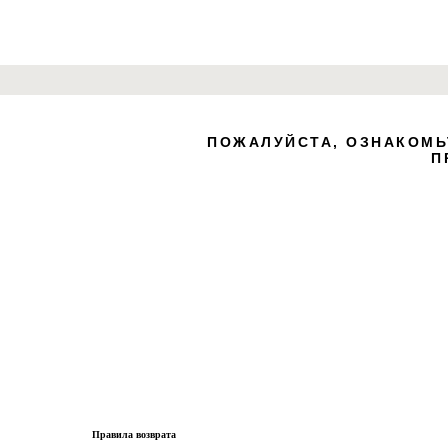
Zero B
ПОЖАЛУЙСТА, ОЗНАКОМЬ
П
create your own
block from scratch
Правила возврата