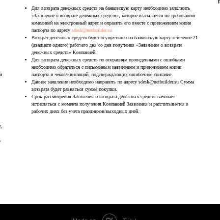
Для возврата денежных средств на банковскую карту необходимо заполнить
«Заявление о возврате денежных средств», которое высылается по требованию
компанией на электронный адрес и оправить его вместе с приложением копии
паспорта по адресу
sdesk@netbuilder.su
Возврат денежных средств будет осуществлен на банковскую карту в течение 21
(двадцати одного) рабочего дня со дня получения «Заявление о возврате
Tilda
денежных средств» Компанией.
Для возврата денежных средств по операциям проведенными с ошибками
необходимо обратиться с письменным заявлением и приложением копии
и
паспорта и чеков/квитанций, подтверждающих ошибочное списание.
Данное заявление необходимо направить по адресу sdesk@netbuilder.su Сумма
возврата будет равняться сумме покупки.
Срок рассмотрения Заявления и возврата денежных средств начинает
исчисляться с момента получения Компанией Заявления и рассчитывается в
рабочих днях без учета праздников/выходных дней.
,
о