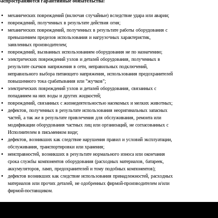
распространяются гарантийные обязательства:
механических повреждений (включая случайные) вследствие удара или аварии;
повреждений, полученных в результате действия огня;
механических повреждений, полученных в результате работы оборудования с
превышением пределов использования и нагрузочных характеристик,
заявленных производителем;
 Publishing
повреждений, вызванных использованием оборудования не по назначению;
электрических повреждений узлов и деталей оборудования, полученных в
результате скачков напряжения в сети, неправильных подключений,
неправильного выбора питающего напряжения, использования предохранителей
повышенного тока срабатывания или "жучков";
электрических повреждений узлов и деталей оборудования, связанных с
попаданием на них воды и других жидкостей;
повреждений, связанных с жизнедеятельностью насекомых и мелких животных;
дефектов, полученных в результате использования неоригинальных запасных
частей, а так же в результате привлечения для обслуживания, ремонта или
модификации оборудования частных лиц или организаций, не согласованных с
Исполнителем в письменном виде;
дефектов, возникших как следствие нарушения правил и условий эксплуатации,
обслуживания, транспортировки или хранения;
неисправностей, возникших в результате нормального износа или окончания
срока службы компонентов оборудования (расходных материалов, батареек,
аккумуляторов, ламп, предохранителей и тому подобных компонентов);
дефектов возникших как следствие использования принадлежностей, расходных
материалов или прочих деталей, не одобренных фирмой-производителем и/или
фирмой-поставщиком.